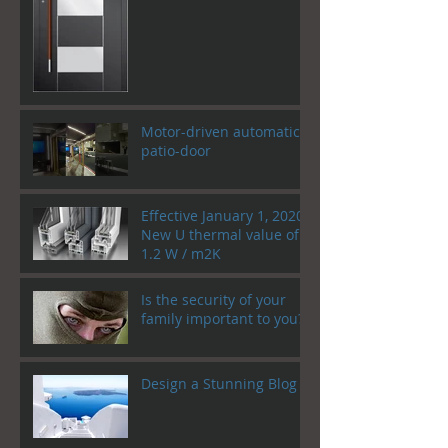
Motor-driven automatic
patio-door
Effective January 1, 2020!
New U thermal value of
1.2 W / m2K
Is the security of your
family important to you?
Design a Stunning Blog