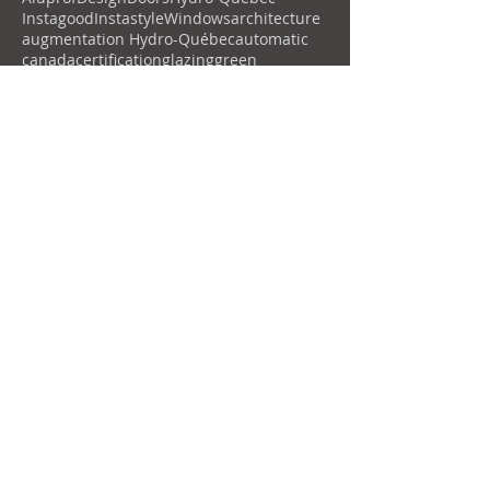
Instagood
Instastyle
Windows
architecture
augmentation Hydro-Québec
automatic
canada
certification
glazing
green
liftandslide
motor
motorized
norme
oscillo-battant
oscillo-battantes
patio-door
patioddor
patiodoor
qualité
remotecontrol
safetyglass
security
securityglass
sliding-door
slidingdoor
test
thermal performance
tripleglazed
tripleglazing
vst
économie énergie
Follow Us