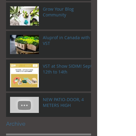
Grow Your Blog
Community
Aluprof in Canada with
VST
VST at Show SIDIM! Sept.
12th to 14th
NEW PATIO-DOOR, 4
METERS HIGH
Archive